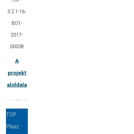
3.2.1-16-
BO1-
2017-
00038
A
projekt
aloldala
TOP
Plusz