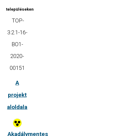
településeken
TOP-
3.2.1-16-
BO1-
2020-
00151
A
projekt
aloldala
Akadálymentes