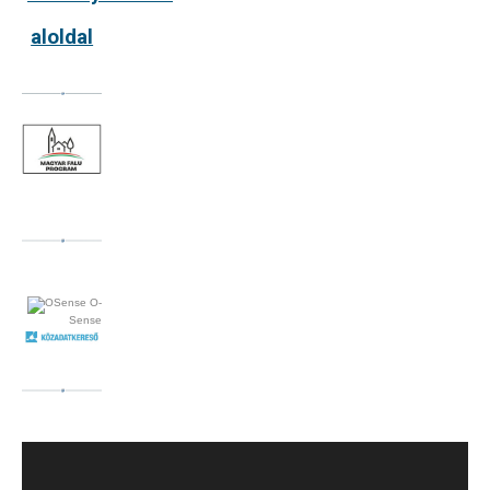
aloldal
O-
Sense