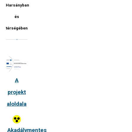
Harsányban
és
térségében
A
projekt
aloldala
Akadálymentes