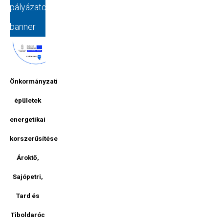
pályázatok
banner
Önkormányzati
épületek
energetikai
korszerűsítése
Ároktő,
Sajópetri,
Tard és
Tiboldaróc