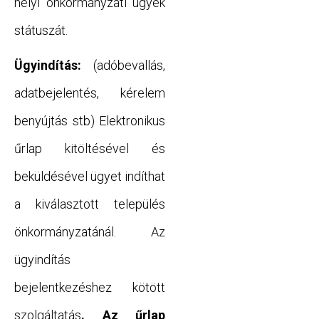
helyi önkormányzati ügyek
státuszát.
Ügyindítás:
(adóbevallás,
adatbejelentés, kérelem
benyújtás stb) Elektronikus
űrlap kitöltésével és
beküldésével ügyet indíthat
a kiválasztott település
önkormányzatánál. Az
ügyindítás
bejelentkezéshez kötött
szolgáltatás
. Az űrlap