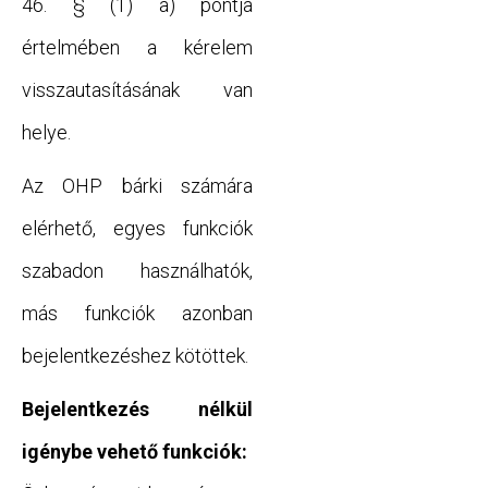
46. § (1) a) pontja
értelmében a kérelem
visszautasításának van
helye.
Az OHP bárki számára
elérhető, egyes funkciók
szabadon használhatók,
más funkciók azonban
bejelentkezéshez kötöttek.
Bejelentkezés nélkül
igénybe vehető funkciók: