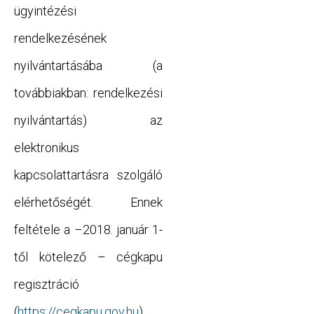
ügyintézési
rendelkezésének
nyilvántartásába (a
továbbiakban: rendelkezési
nyilvántartás) az
elektronikus
kapcsolattartásra szolgáló
elérhetőségét. Ennek
feltétele a –2018. január 1-
től kötelező – cégkapu
regisztráció
(
https://cegkapu.gov.hu
)