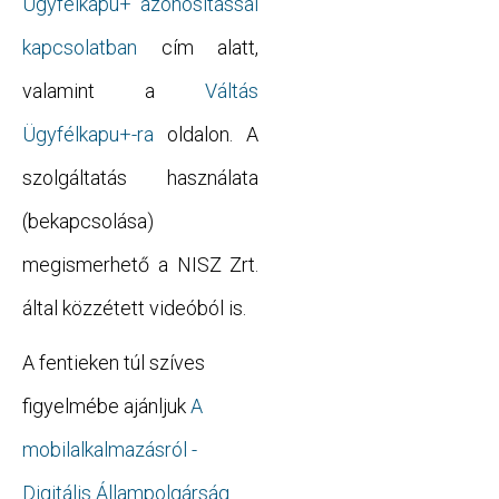
Ügyfélkapu+ azonosítással
kapcsolatban
cím alatt,
valamint a
Váltás
Ügyfélkapu+-ra
oldalon. A
szolgáltatás használata
(bekapcsolása)
megismerhető a NISZ Zrt.
által közzétett videóból is.
A fentieken túl szíves
figyelmébe ajánljuk
A
mobilalkalmazásról -
Digitális Állampolgárság