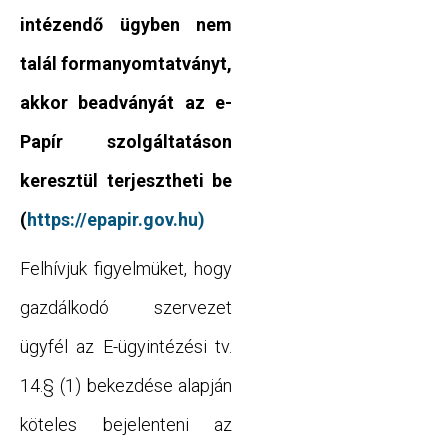
intézendő ügyben nem
talál formanyomtatványt,
akkor beadványát az e-
Papír szolgáltatáson
keresztül terjesztheti be
(
https://epapir.gov.hu)
Felhívjuk figyelmüket, hogy
gazdálkodó szervezet
ügyfél az E-ügyintézési tv.
14.§ (1) bekezdése alapján
köteles bejelenteni az