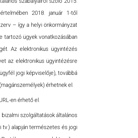
talános szabályairól szóló 2015.
 értelmében 2018. január 1-től
szerv – így a helyi önkormányzat
ébe tartozó ügyek vonatkozásában
gét. Az elektronikus ügyintézés
yet az elektronikus ügyintézésre
gyfél jogi képviselője), továbbá
 (magánszemélyek) érhetnek el.
URL-en érhető el.
bizalmi szolgáltatások általános
i tv.) alapján természetes és jogi