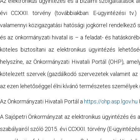
Az elektronikus ügyintézés és a bizalmi szolgáltatások ál
évi CCXXII. törvény (továbbiakban: E-ügyintézési tv.)
valamennyi közigazgatási hatósági jogkörrel rendelkező 
és az önkormányzati hivatal is – a feladat- és hatáskör
köteles biztosítani az elektronikus ügyintézés lehetősé
helyszíne, az Önkormányzati Hivatali Portál (OHP), amel
kötelezett szervek (gazdálkodó szervezetek valamint az ü
az ezen lehetőséggel élni kívánó természetes személyek
Az Önkormányzati Hivatali Portál a
https://ohp.asp.lgov.hu
A Sajópetri Önkormányzat az elektronikus ügyintézés és a 
szabályairól szóló 2015. évi CCXXII. törvény (E-ügyintézés