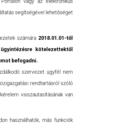
Portálon vagy az elektronikus
áltatás segítségével lehetőséget
rvezetek számára
2018.01.01-től
 ügyintézésre kötelezettektől
umot befogadni.
azdálkodó szervezet ügyfél nem
közigazgatási rendtartásról szóló
 kérelem visszautasításának van
don használhatók, más funkciók