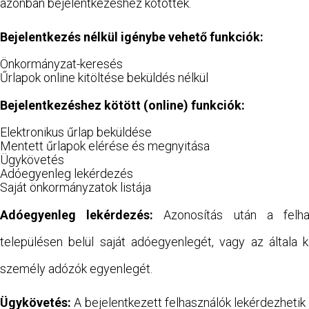
azonban bejelentkezéshez kötöttek.
Bejelentkezés nélkül igénybe vehető funkciók:
Önkormányzat-keresés
Űrlapok online kitöltése beküldés nélkül
Bejelentkezéshez kötött (online) funkciók:
Elektronikus űrlap beküldése
Mentett űrlapok elérése és megnyitása
Ügykövetés
Adóegyenleg lekérdezés
Saját önkormányzatok listája
Adóegyenleg lekérdezés:
Azonosítás után a felhas
településen belül saját adóegyenlegét, vagy az általa 
személy adózók egyenlegét.
Ügykövetés:
A bejelentkezett felhasználók lekérdezhetik