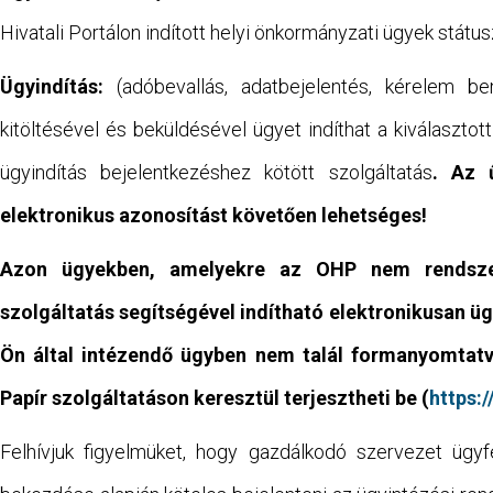
Hivatali Portálon indított helyi önkormányzati ügyek státus
Ügyindítás:
(adóbevallás, adatbejelentés, kérelem ben
kitöltésével és beküldésével ügyet indíthat a kiválasztot
ügyindítás bejelentkezéshez kötött szolgáltatás
. Az 
elektronikus azonosítást követően lehetséges!
Azon ügyekben, amelyekre az OHP nem rendszere
szolgáltatás segítségével indítható elektronikusan ü
Ön által intézendő ügyben nem talál formanyomtatv
Papír szolgáltatáson keresztül terjesztheti be (
https:/
Felhívjuk figyelmüket, hogy gazdálkodó szervezet ügyfé