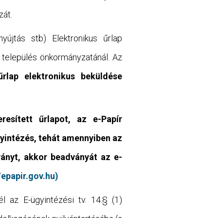
zát.
yújtás stb) Elektronikus űrlap
t település önkormányzatánál. Az
űrlap elektronikus beküldése
sített űrlapot, az e-Papír
gyintézés, tehát amennyiben az
ányt, akkor beadványát az e-
/epapir.gov.hu)
l az E-ügyintézési tv. 14.§ (1)