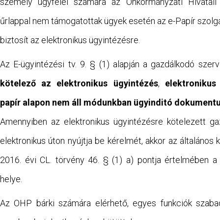
személy ügyfelei számára az Önkormányzati Hivatali 
űrlappal nem támogatottak ügyek esetén az e-Papír szolg
biztosít az elektronikus ügyintézésre.
Az E-ügyintézési tv. 9. § (1) alapján a gazdálkodó sze
kötelező az elektronikus ügyintézés
,
elektronikus
papír alapon nem áll módunkban ügyinditó dokument
Amennyiben az elektronikus ügyintézésre kötelezett g
elektronikus úton nyújtja be kérelmét, akkor az általános 
2016. évi CL. törvény 46. § (1) a) pontja értelmében a
helye.
Az OHP bárki számára elérhető, egyes funkciók szaba