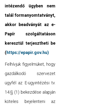
intézendő ügyben nem
talál formanyomtatványt,
akkor beadványát az e-
Papír szolgáltatáson
keresztül terjesztheti be
(
https://epapir.gov.hu)
Felhívjuk figyelmüket, hogy
gazdálkodó szervezet
ügyfél az E-ügyintézési tv.
14.§ (1) bekezdése alapján
köteles bejelenteni az