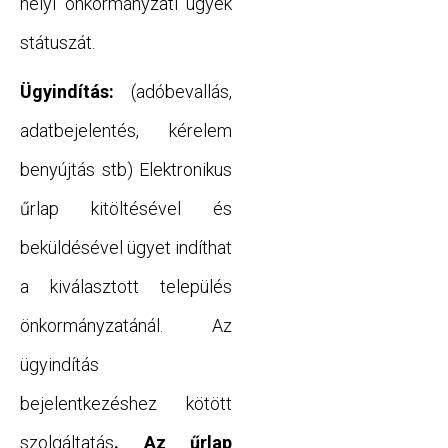
helyi önkormányzati ügyek
státuszát.
Ügyindítás:
(adóbevallás,
adatbejelentés, kérelem
benyújtás stb) Elektronikus
űrlap kitöltésével és
beküldésével ügyet indíthat
a kiválasztott település
önkormányzatánál. Az
ügyindítás
bejelentkezéshez kötött
szolgáltatás
. Az űrlap