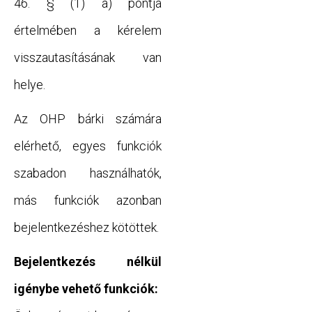
46. § (1) a) pontja
értelmében a kérelem
visszautasításának van
helye.
Az OHP bárki számára
elérhető, egyes funkciók
szabadon használhatók,
más funkciók azonban
bejelentkezéshez kötöttek.
Bejelentkezés nélkül
igénybe vehető funkciók: