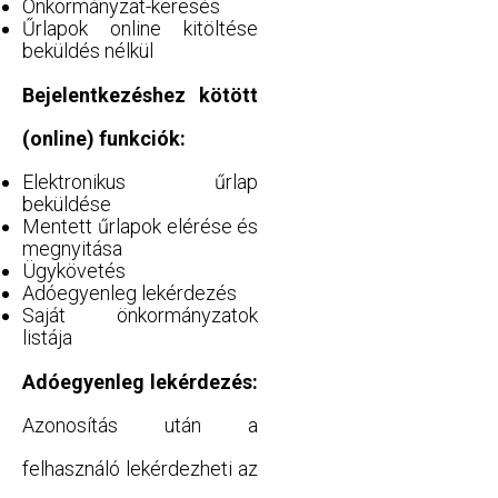
Önkormányzat-keresés
Űrlapok online kitöltése
beküldés nélkül
Bejelentkezéshez kötött
(online) funkciók:
Elektronikus űrlap
beküldése
Mentett űrlapok elérése és
megnyitása
Ügykövetés
Adóegyenleg lekérdezés
Saját önkormányzatok
listája
Adóegyenleg lekérdezés:
Azonosítás után a
felhasználó lekérdezheti az