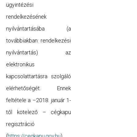
ügyintézési
rendelkezésének
nyilvántartásába (a
továbbiakban: rendelkezési
nyilvántartás) az
elektronikus
kapcsolattartásra szolgáló
elérhetőségét. Ennek
feltétele a –2018. január 1-
től kötelező – cégkapu
regisztráció
(
https://cegkapu.gov.hu
)