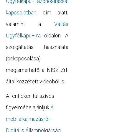
Ügyfélkapu+ azonosítással
kapcsolatban
cím alatt,
valamint a
Váltás
Ügyfélkapu+-ra
oldalon. A
szolgáltatás használata
(bekapcsolása)
megismerhető a NISZ Zrt.
által közzétett videóból is.
A fentieken túl szíves
figyelmébe ajánljuk
A
mobilalkalmazásról -
Digitális Állampolgárság